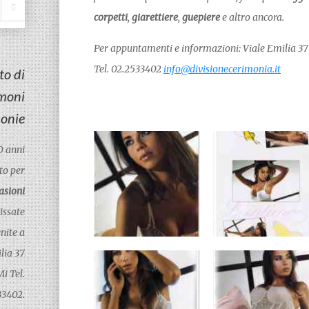
corpetti
,
giarettiere
,
guepiere
e altro ancora.
Per appuntamenti e informazioni: Viale Emilia 3
Tel. 02.2533402
info@divisionecerimonia.it
to di
imoni
monie
0 anni
to per
asioni
Fissate
nite a
lia 37
i Tel.
33402.