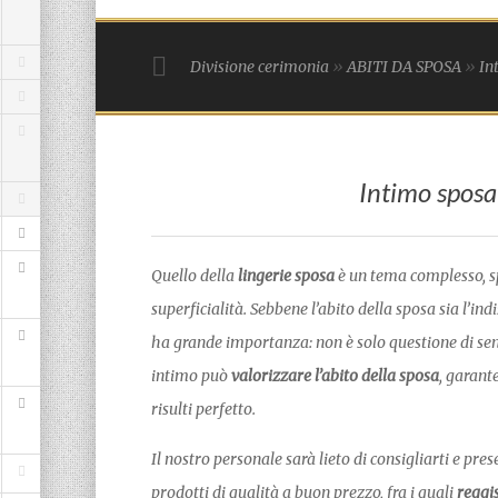
Divisione cerimonia
»
ABITI DA SPOSA
»
In
Intimo sposa
Quello della
lingerie sposa
è un tema complesso, s
superficialità. Sebbene l’abito della sposa sia l’in
ha grande importanza: non è solo questione di sensu
intimo può
valorizzare l’abito della sposa
, garant
risulti perfetto.
Il nostro personale sarà lieto di consigliarti e p
prodotti di qualità a buon prezzo, fra i quali
reggi