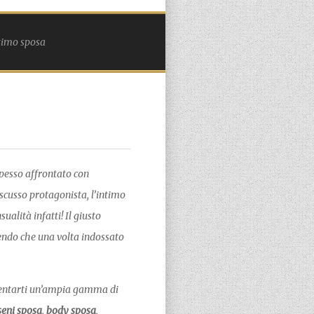
timo sposa
pesso affrontato con
discusso protagonista, l’intimo
alità infatti! Il giusto
endo che una volta indossato
resentarti un’ampia gamma di
seni sposa
,
body sposa
,